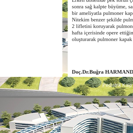
Erken dönemde pek sorun çı
sonra sağ kalpte büyüme, s
bir ameliyatla pulmoner kap
Nitekim benzer şekilde pul
2 lifletini koruyarak pulmo
hafta içerisinde opere etti
oluşturarak pulmoner kapak 
Doç.Dr.Buğra HARMAN
Pediatrik Kalp