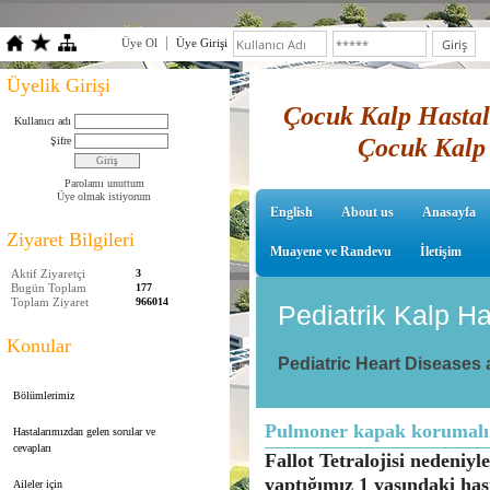
Üye Ol
Üye Girişi
Üyelik Girişi
Çocuk Kalp Hastalı
Kullanıcı adı
Çocuk Kalp 
Şifre
Parolamı unuttum
Üye olmak istiyorum
English
About us
Anasayfa
Ziyaret Bilgileri
Muayene ve Randevu
İletişim
Aktif Ziyaretçi
3
Bugün Toplam
177
Toplam Ziyaret
966014
Pediatrik Kalp Ha
Konular
Pediatric Heart Diseases
Bölümlerimiz
Pulmoner kapak korumalı F
Hastalarımızdan gelen sorular ve
cevapları
Fallot Tetralojisi nedeni
yaptığımız 1 yaşındaki ha
Aileler için