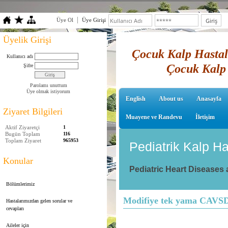
Üye Ol
Üye Girişi
Üyelik Girişi
Çocuk Kalp Hastalı
Kullanıcı adı
Çocuk Kalp 
Şifre
Parolamı unuttum
Üye olmak istiyorum
English
About us
Anasayfa
Ziyaret Bilgileri
Muayene ve Randevu
İletişim
Aktif Ziyaretçi
1
Bugün Toplam
116
Toplam Ziyaret
965953
Pediatrik Kalp Ha
Konular
Pediatric Heart Diseases
Bölümlerimiz
Modifiye tek yama CAVSD
Hastalarımızdan gelen sorular ve
cevapları
Aileler için