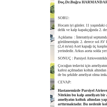
Doç.Dr.Buğra HARMANDA
SORU:
Hocam iyi günler. 11 yaşındaki 
delik ve kalp kapakçığında 2. 
Açıklama : İnteratriyal septumda
görülmemiştir. 2. derece sol AV
(2,4 m/sn) Aort kapağı üç kasplıd
yerindedir. Arkus aorta solda ye
SONUÇ : Parsiyel Atrioventrikl
Çocuğun tedavisi için ameliyatın
kafesi açılmadan koltuk altından 
de bu şekilde ameliyat olma imka
CEVAP:
Hastanemizde Parsiyel Atrioven
Nitekim bu kalp ameliyatı bir 
ameliyatın koltuk altından yap
arttırmaktadır. Bu nedenle ko