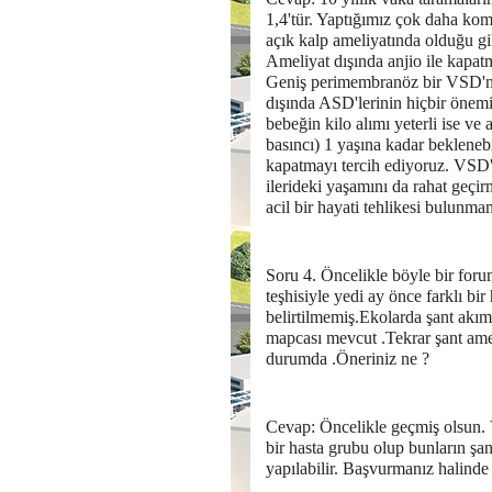
1,4'tür. Yaptığımız çok daha kom
açık kalp ameliyatında olduğu gib
Ameliyat dışında anjio ile kapat
Geniş perimembranöz bir VSD'nin
dışında ASD'lerinin hiçbir öne
bebeğin kilo alımı yeterli ise v
basıncı) 1 yaşına kadar beklenebil
kapatmayı tercih ediyoruz. VSD'n
ilerideki yaşamını da rahat geçir
acil bir hayati tehlikesi bulunma
Soru 4. Öncelikle böyle bir for
teşhisiyle yedi ay önce farklı bi
belirtilmemiş.Ekolarda şant akı
mapcası mevcut .Tekrar şant ame
durumda .Öneriniz ne ?
Cevap: Öncelikle geçmiş olsun.
bir hasta grubu olup bunların şan
yapılabilir. Başvurmanız halinde