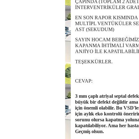
ÇAPINDA (TOPLAM 2 ADE
İNTERVENTRİKÜLER GRA
EN SON RAPOR KISMINDA 
MULTİPL VENTÜKÜLER SE
AST (SEKUDUM)
SAYIN HOCAM BEBEĞİMİZ 
KAPANMA İHTİMALİ VARMI
ANJİYO İLE KAPATILABİL
TEŞEKKÜRLER.
CEVAP:
3 mm çaplı atriyal septal defe
büyük bir defekt değildir ama
için önemli olabilir. Bu VSD'
için aylık eko kontrolü öneri
sorunu olursa kapatma yoluna 
kapatılabiliyor. Ama her hast
Geçmiş olsun.