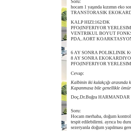
Soru:
hocam 1 yaşında kızımın eko son
TRANSTORASIK EKOKARDI
KALP HIZI:162/DK
PFO(INFERIYOR YERLESIM
VENTRIKUL BOYUT FONK
PDA, AORT KOARKTASYO
6 AY SONRA POLIKLINIK
8 AY SONRA EKOKARDIY
PFO(INFERIYOR YERLESIM
Cevap:
Kalbinin iki kulakçığı arasında 
Kapanmasa bile genellikle ömür
Doç.Dr.Buğra HARMANDAR
Soru:
Hocam merhaba, doğum kontrolleri
tespit edilebilirmi. ayrıca bu du
sezeryanla doğum yapılması gerek