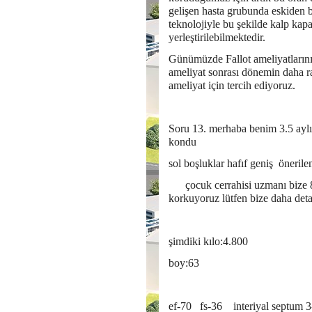
gelişen hasta grubunda eskiden b
teknolojiyle bu şekilde kalp kapak
yerleştirilebilmektedir.
Günümüzde Fallot ameliyatlarını
ameliyat sonrası dönemin daha ra
ameliyat için tercih ediyoruz.
Soru 13. merhaba benim 3.5 aylı
kondu
sol boşluklar hafıf geniş önerile
çocuk cerrahisi uzmanı bize 8 a
korkuyoruz lütfen bize daha detay
şimdiki kılo:4.800
boy:63
ef-70 fs-36 interiyal septum 