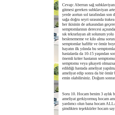
Cevap: Aberran sağ subklaviyan a
gitmesi gereken subklaviyan arter
yerde aortun sol tarafından son d
sağa doğru seyri sırasında trake
her ikisinin de arkasından geçere
semptomlarının derecesi açısından 
sık tekrarlayan alt solunum yolu
beslenememe ve kilo alma sorunl
semptomlar hafiftir ve ömür boyu 
hayatın ilk yılında bu semptomla
hastalarda da 10-15 yaşından son
önemli kriter hastanın semptomu
semptomu veya şikayeti olmazsa ya
edildiği hastada ameliyat yapıl
ameliyat edip sonra da bir ömür
emin olabilirsiniz. Doğum sonrası
Soru 10. Hocam benim 3 aylık b
ameliyat gerkiyormuş hocam amel
yardımcı olun bana hocam ALLAH
şimdikten teşekkürler hocam sayg