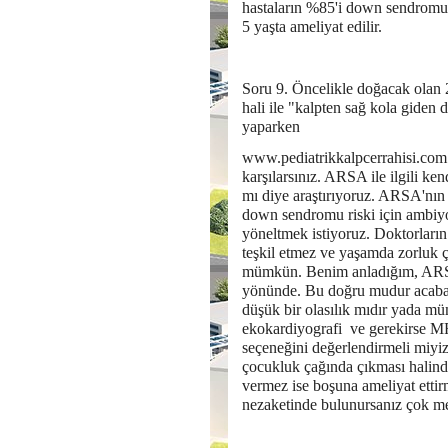
hastaların %85'i down sendromud
5 yaşta ameliyat edilir.
Soru 9. Öncelikle doğacak olan 
hali ile "kalpten sağ kola gide
yaparken
www.pediatrikkalpcerrahisi.com a
karşılarsınız. ARSA ile ilgili ken
mı diye araştırıyoruz. ARSA'nın 
down sendromu riski için ambiyo
yöneltmek istiyoruz. Doktorların
teşkil etmez ve yaşamda zorluk ç
mümkün. Benim anladığım, ARSA'
yönünde. Bu doğru mudur acaba,
düşük bir olasılık mıdır yada m
ekokardiyografi ve gerekirse MR
seçeneğini değerlendirmeli miyi
çocukluk çağında çıkması halind
vermez ise boşuna ameliyat etti
nezaketinde bulunursanız çok m