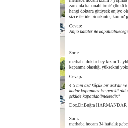
merhaba hocam kızım 7 yaşında 
zamanla kapanabilirmi? çünkü kız
hangi doktara gittiysek anjiyo ol
sizce ileride bir sıkıntı çıkarmı
Cevap:
Anjio katater ile kapatılabilece
Soru:
merhaba doktar bey kızım 1 aylı
kapanma olasılığı yüksekmi yoksa
Cevap:
4-5 mm asd küçük bir asd'dir ve 
kadar kapanmaz ise gerekli olduğ
şekilde kapatılabilmektedir."
Doç.Dr.Buğra HARMANDAR
Soru:
merhaba hocam 34 haftalık gebey