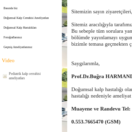
Basında biz
Sitemizin sayın ziyaretçileri
Doğumsal Kalp Cerrahisi Ameliyatları
Sitemiz aracılığıyla tarafı
Doğumsal Kalp Hastalıkları
Bu sebeple tüm sorulara yan
bölümde yayınlamayı uygun 
Fotoğraflarımız
bizimle temasa geçmekten ç
Geçmiş Ameliyatlarımız
Video
Saygılarımla,
Pediatrik kalp cerrahisi
Prof.Dr.Buğra HARMA
ameliyatları
Doğumsal kalp hastalığı olan
hastalığı nedeniyle ameliy
Muayene ve Randevu Tel:
0.553.7665470 (GSM)