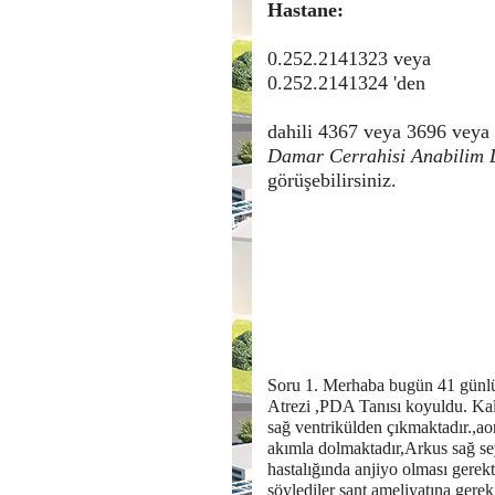
Hastane:
0.252.2141323 veya
0.252.2141324 'den
dahili 4367 veya 3696 veya 
Damar Cerrahisi Anabilim 
görüşebilirsiniz.
Soru 1. Merhaba bugün 41 gün
Atrezi ,PDA Tanısı koyuldu. Kal
sağ ventrikülden çıkmaktadır.,aor
akımla dolmaktadır,Arkus sağ se
hastalığında anjiyo olması gerek
söylediler şant ameliyatına gerek