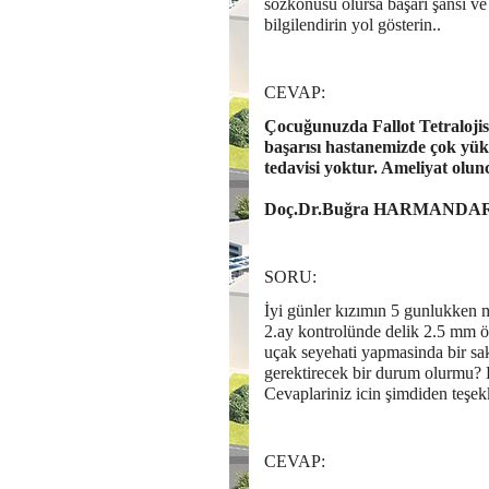
sözkonusu olursa başarı şansı ve
bilgilendirin yol gösterin..
CEVAP:
Çocuğunuzda Fallot Tetralojisi
başarısı hastanemizde çok yük
tedavisi yoktur. Ameliyat olu
Doç.Dr.Buğra HARMANDA
SORU:
İyi günler kızımın 5 gunlukken 
2.ay kontrolünde delik 2.5 mm öl
uçak seyehati yapmasinda bir sa
gerektirecek bir durum olurmu? K
Cevaplariniz icin şimdiden teşe
CEVAP: