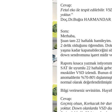
Cevap:
Fetal eko ile tespit edilebilir
yoktur."
Doç.Dr.Buğra HARMANDAR
Soru:
Merhaba,
Şuan tam 22 haftalık hamileyim.
2 delik olduğunu öğrendim. Dok
yaşına kadar kapanabileceğini s
down sendromuna işaret midir v
Raporu kısaca yazmak istiyoru
SAT ile uyumlu 22 haftalık gebel
musküler VSD izlendi. Bunun dı
anomalilerin %70-80'i dışlanmıştı
normal olarak değerlendirilmişt
Bilgi verirseniz sevinirim. Hayırl
Cevap:
Geçmiş olsun, Korkacak bir duru
yoktur. Down olanlarda VSD dah