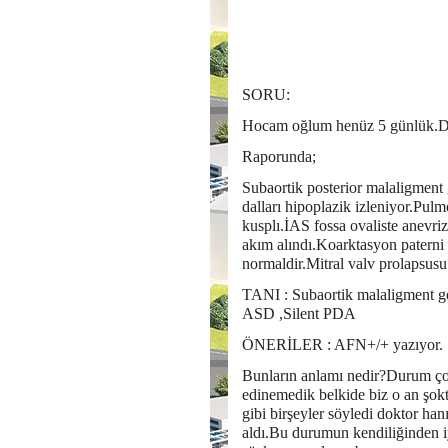
SORU:
Hocam oğlum henüz 5 günlük.Doğ
Raporunda;
Subaortik posterior malaligmen
dalları hipoplazik izleniyor.Pu
kusplı.İAS fossa ovaliste anevri
akım alındı.Koarktasyon paterni 
normaldir.Mitral valv prolapsusu
TANI : Subaortik malaligment ge
ASD ,Silent PDA
ÖNERİLER : AFN+/+ yazıyor.
Bunların anlamı nedir?Durum ço
edinemedik belkide biz o an şokt
gibi birşeyler söyledi doktor h
aldı.Bu durumun kendiliğinden i