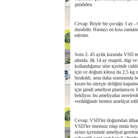
şimdiden
Cevap: Böyle bir çocuğu 3 ay - 
durabilir. Hastayı en kısa zaman
ederim.
Soru 2. 45 aylık kızımda VSD te
altında. ilk 14 ay enapril, digi v
kullandığımız süre içerinde cidd
için ve doğum kilosu da 2,5 kg 
bırakıldı. ama daha sonrasında 
kızım bu süreçte deliğini kapatm
için şimdi ameliyat planlanıyor. b
bekliyor. bu ameliyatlar nerelerd
verildiğinde hemen ameliyat edi
Cevap: VSD'ler doğumdan itibare
VSD'ler önemsiz olup ömür boyu a
ayları içerisinde ameliyat gerekti
subaortik yani aort kapak altınd