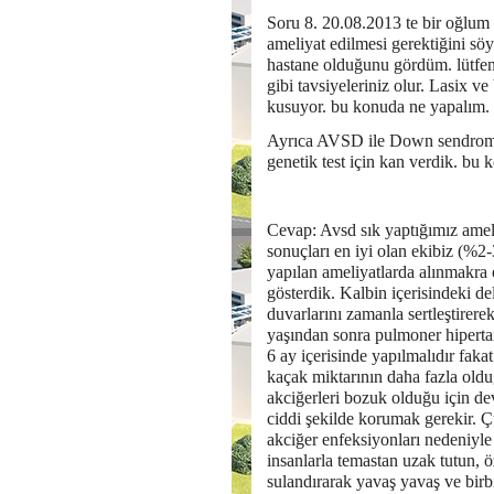
Soru 8. 20.08.2013 te bir oğlum
ameliyat edilmesi gerektiğini söy
hastane olduğunu gördüm. lütfen
gibi tavsiyeleriniz olur. Lasix v
kusuyor. bu konuda ne yapalım. b
Ayrıca AVSD ile Down sendromu 
genetik test için kan verdik. bu 
Cevap: Avsd sık yaptığımız amel
sonuçları en iyi olan ekibiz (%2-
yapılan ameliyatlarda alınmakra 
gösterdik. Kalbin içerisindeki d
duvarlarını zamanla sertleştirer
yaşından sonra pulmoner hiperta
6 ay içerisinde yapılmalıdır faka
kaçak miktarının daha fazla old
akciğerleri bozuk olduğu için d
ciddi şekilde korumak gerekir. 
akciğer enfeksiyonları nedeniyle 
insanlarla temastan uzak tutun, ö
sulandırarak yavaş yavaş ve birb