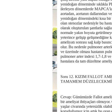
yenidoğan döneminde sıklıkla P
ilerleyen dönemlerde MAPCA'lar 
aortadan, aortanın dallarından v
yenidoğan dönemindeki kısa bir 
olan stenozlar nedeniyle bu hasta
olarak oluşturulan şantlarla sağl
normale yakın boyuta getirilmeye
yeterince gelişip gelişmediğine 
ameliyatı sonrası sağ kalp basın
olur. Bu nedenle pulmoner arterl
ve üzerinde olması hastanın pul
pulmoner arter indexi 1,7-1,8 v
hastalara da tam düzeltme ameli
Soru 12. KIZIM FALLOT A
TAMAMEM DÜZELECEKMİ
Cevap: Günümüzde Fallot ameliyat
bir ameliyat ihtiyaçları olmuyor
yaşlar civarında yetersizlik ola
koruduğumuz için artık bu oran d