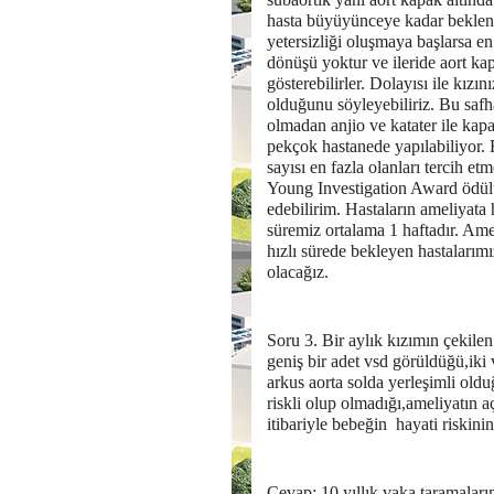
hasta büyüyünceye kadar bekleneb
yetersizliği oluşmaya başlarsa e
dönüşü yoktur ve ileride aort kap
gösterebilirler. Dolayısı ile kız
olduğunu söyleyebiliriz. Bu safh
olmadan anjio ve katater ile kap
pekçok hastanede yapılabiliyor. F
sayısı en fazla olanları tercih e
Young Investigation Award ödülü
edebilirim. Hastaların ameliyata 
süremiz ortalama 1 haftadır. Am
hızlı sürede bekleyen hastalarım
olacağız.
Soru 3. Bir aylık kızımın çekil
geniş bir adet vsd görüldüğü,iki 
arkus aorta solda yerleşimli oldu
riskli olup olmadığı,ameliyatın 
itibariyle bebeğin hayati riskini
Cevap: 10 yıllık vaka taramaları