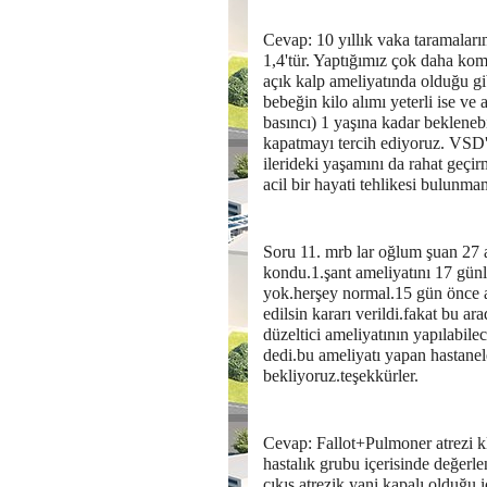
Cevap: 10 yıllık vaka taramaları
1,4'tür. Yaptığımız çok daha kom
açık kalp ameliyatında olduğu gib
bebeğin kilo alımı yeterli ise v
basıncı) 1 yaşına kadar beklenebil
kapatmayı tercih ediyoruz. VSD'n
ilerideki yaşamını da rahat geçir
acil bir hayati tehlikesi bulunma
Soru 11. mrb lar oğlum şuan 27 
kondu.1.şant ameliyatını 17 günl
yok.herşey normal.15 gün önce a
edilsin kararı verildi.fakat bu a
düzeltici ameliyatının yapılabil
dedi.bu ameliyatı yapan hastanel
bekliyoruz.teşekkürler.
Cevap: Fallot+Pulmoner atrezi k
hastalık grubu içerisinde değerl
çıkış atrezik yani kapalı olduğu 