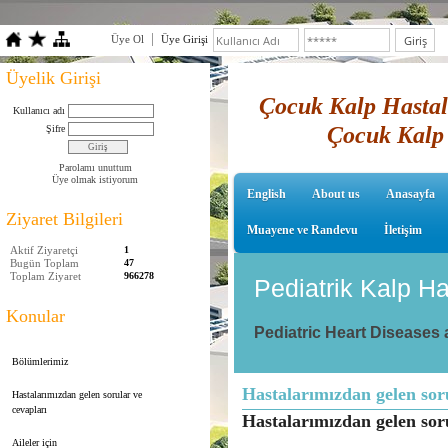
Üye Ol
Üye Girişi
Üyelik Girişi
Çocuk Kalp Hastalı
Kullanıcı adı
Çocuk Kalp 
Şifre
Parolamı unuttum
Üye olmak istiyorum
English
About us
Anasayfa
Ziyaret Bilgileri
Muayene ve Randevu
İletişim
Aktif Ziyaretçi
1
Bugün Toplam
47
Toplam Ziyaret
966278
Pediatrik Kalp Ha
Konular
Pediatric Heart Diseases
Bölümlerimiz
Hastalarımızdan gelen sor
Hastalarımızdan gelen sorular ve
cevapları
Hastalarımızdan gelen sor
Aileler için