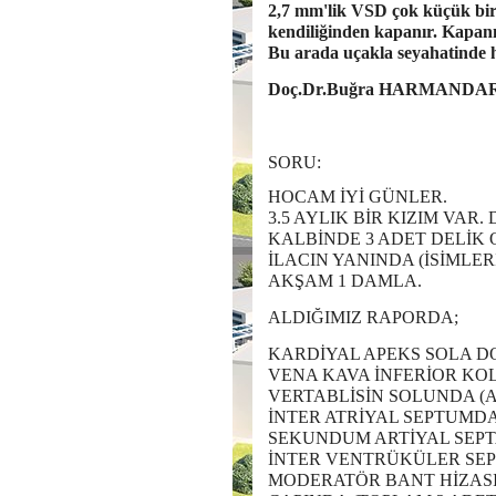
2,7 mm'lik VSD çok küçük bir
kendiliğinden kapanır. Kapanm
Bu arada uçakla seyahatinde h
Doç.Dr.Buğra HARMANDA
SORU:
HOCAM İYİ GÜNLER.
3.5 AYLIK BİR KIZIM VA
KALBİNDE 3 ADET DELİK
İLACIN YANINDA (İSİMLE
AKŞAM 1 DAMLA.
ALDIĞIMIZ RAPORDA;
KARDİYAL APEKS SOLA D
VENA KAVA İNFERİOR KO
VERTABLİSİN SOLUNDA (A
İNTER ATRİYAL SEPTUMD
SEKUNDUM ARTİYAL SEPT
İNTER VENTRÜKÜLER SE
MODERATÖR BANT HİZASI