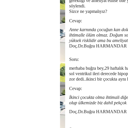
gerektiği ve ameliyat edilse bi
söylendi.
Sizce ne yapmalıyız?
Cevap:
Anne karnında çocuğun kan dolaş
ihtimalle ölüm olmaz. Doğum sonr
yüksek risklidir ama bu ameliyat
Doç.Dr.Buğra HARMANDAR
Soru:
merhaba buğra bey,29 haftalık h
sol ventrikul ileri derecede hipo
zor dedi..ikinci bir çocukta aynı 
Cevap:
İkinci çocukta olma ihtimali diğe
olup ülkemizde biz dahil pekçok
Doç.Dr.Buğra HARMANDAR