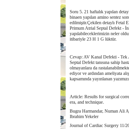
Soru 5. 21 haftalık yapılan deta
binaen yapılan amino sentez son
edilmiştir.Çekilen detaylı Fetal
Primum Atrial Septal Defekt - İn
yapılabileceklerimizin neler old
itibariyle 23 H 1 G lüktür.
Cevap: AV Kanal Defekti - Tek A
Septal Defekt tanısına sahip h
olmayanlara da rastalanabilmekted
ediyor ve ardından ameliyata alı
kapsamında yayınlanan yazımızın
Article: Results for surgical corr
era, and technique.
Bugra Harmandar, Numan Ali Ayd
Ibrahim Yekeler
Journal of Cardiac Surgery 11/2