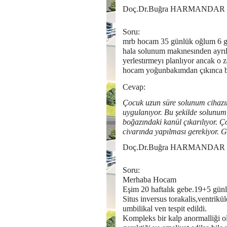
Doç.Dr.Buğra HARMANDAR
Soru:
mrb hocam 35 günlük oğlum 6 gün
hala solunum makınesınden ayrıl
yerlestırmeyı planlıyor ancak o 
hocam yoğunbakımdan çıkınca bu 
Cevap:
Çocuk uzun süre solunum cihazı
uygulanıyor. Bu şekilde solunum 
boğazındaki kanül çıkarılıyor. Ç
civarında yapılması gerekiyor. 
Doç.Dr.Buğra HARMANDAR
Soru:
Merhaba Hocam
Eşim 20 haftalık gebe.19+5 günl
Situs inversus torakalis,ventrikül
umbilikal ven tespit edildi.
Kompleks bir kalp anormalliği o