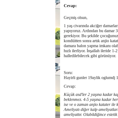
Cevap:
Geçmiş olsun,
1 yaş civarında akciğer damarla
yapıyoruz. Ardından bu damar 3-5
gerekiyor. Bu şekilde çocuğunuz 
kondüitten sonra artık anjio kata
damara balon yapma imkanı olabi
hızlı ilerliyor. İnşallah ileride 1
halledilebilecek gibi görünüyor.
Soru:
Hayirli gunler 19aylik oglumdj 1
Cevap:
Küçük asd'ler 2 yaşına kadar k
beklenmez. 4-5 yaşına kadar her
ise ve o zaman anjio katater ile
Ameliyatı diğer kalp ameliyatla
ameliyattır. Olabildiğince estet