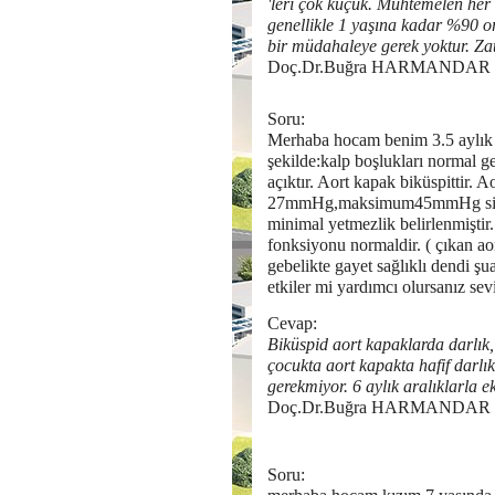
'leri çok küçük. Muhtemelen her
genellikle 1 yaşına kadar %90 
bir müdahaleye gerek yoktur. Za
Doç.Dr.Buğra HARMANDAR
Soru:
Merhaba hocam benim 3.5 aylık o
şekilde:kalp boşlukları normal gen
açıktır. Aort kapak biküspittir.
27mmHg,maksimum45mmHg sistolik
minimal yetmezlik belirlenmiştir
fonksiyonu normaldir. ( çıkan a
gebelikte gayet sağlıklı dendi ş
etkiler mi yardımcı olursanız sev
Cevap:
Biküspid aort kapaklarda darlık, 
çocukta aort kapakta hafif darlı
gerekmiyor. 6 aylık aralıklarla ek
Doç.Dr.Buğra HARMANDAR
Soru: