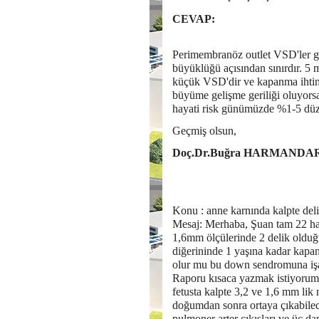
CEVAP:
​Peri​membranöz outlet VSD'ler
büyüklüğü açısından sınırdır. 5
küçük VSD'dir ve kapanma ihtimal
büyüme gelişme geriliği oluyors
hayati risk günümüzde %1-5 düzey
Geçmiş olsun,
Doç.Dr.Buğra HARMANDA
Konu : anne karnında kalpte del
Mesaj: Merhaba, Şuan tam 22 haf
1,6mm ölçülerinde 2 delik oldu
diğerininde 1 yaşına kadar kapa
olur mu bu down sendromuna işa
Raporu kısaca yazmak istiyorum;
fetusta kalpte 3,2 ve 1,6 mm li
doğumdan sonra ortaya çıkabilece
pulmoner arter çıkışları ve üç da