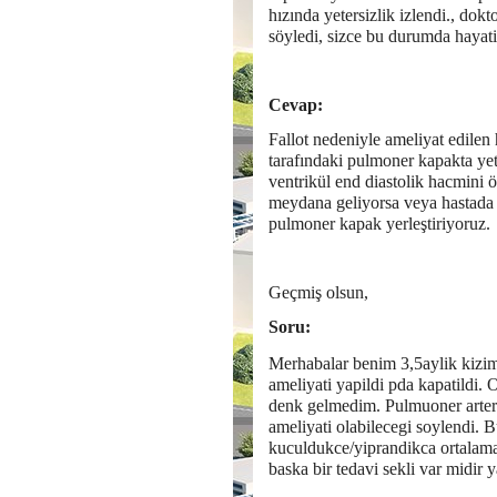
hızında yetersizlik izlendi., dok
söyledi, sizce bu durumda hayati
Cevap:
Fallot nedeniyle ameliyat edilen 
tarafındaki pulmoner kapakta ye
ventrikül end diastolik hacmini 
meydana geliyorsa veya hastada ş
pulmoner kapak yerleştiriyoruz.
Geçmiş olsun,
Soru:
Merhabalar benim 3,5aylik kizi
ameliyati yapildi pda kapatildi. 
denk gelmedim. Pulmuoner arterin
ameliyati olabilecegi soylendi.
kuculdukce/yiprandikca ortalama
baska bir tedavi sekli var midir 