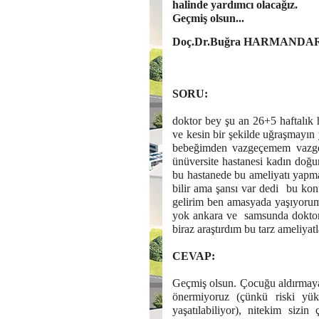
halinde yardımcı olacağız.
Geçmiş olsun...
Doç.Dr.Buğra HARMANDA
SORU:
doktor bey şu an 26+5 haftalık 
ve kesin bir şekilde uğraşmayın
bebeğimden vazgeçemem vazgeç
ünüversite hastanesi kadın doğ
bu hastanede bu ameliyatı yapma
bilir ama şansı var dedi bu konu
gelirim ben amasyada yaşıyoru
yok ankara ve samsunda doktorla
biraz araştırdım bu tarz ameliyat
CEVAP:
Geçmiş olsun. Çocuğu aldırmaya 
önermiyoruz (çünkü riski yük
yaşatılabiliyor), nitekim sizin