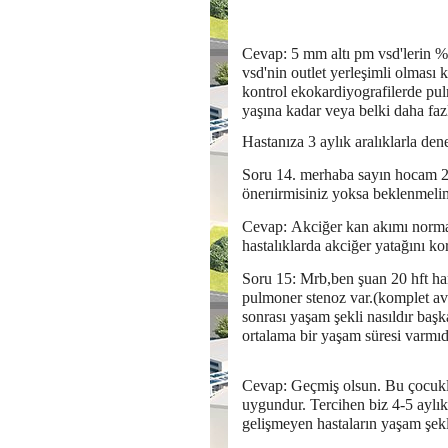
Cevap: 5 mm altı pm vsd'lerin %
vsd'nin outlet yerleşimli olması 
kontrol ekokardiyografilerde pul
yaşına kadar veya belki daha fazl
Hastanıza 3 aylık aralıklarla den
Soru 14. merhaba sayın hocam 2 a
önerıirmisiniz yoksa beklenmelim
Cevap: Akciğer kan akımı normald
hastalıklarda akciğer yatağını k
Soru 15: Mrb,ben şuan 20 hft h
pulmoner stenoz var.(komplet a
sonrası yaşam şekli nasıldır başk
ortalama bir yaşam süresi varmıd
Cevap: Geçmiş olsun. Bu çocukl
uygundur. Tercihen biz 4-5 aylık
gelişmeyen hastaların yaşam şekl