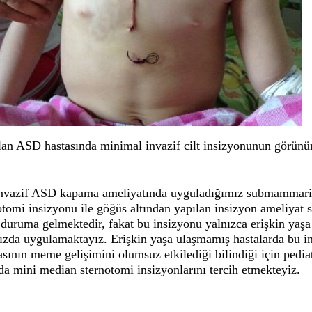
lan ASD hastasında minimal invazif cilt insizyonunun görünü
nvazif ASD kapama ameliyatında uyguladığımız submammar
tomi insizyonu ile göğüs altından yapılan insizyon ameliyat
uruma gelmektedir, fakat bu insizyonu yalnızca erişkin yaşa
ızda uygulamaktayız. Erişkin yaşa ulaşmamış hastalarda bu i
ının meme gelişimini olumsuz etkilediği bilindiği için pediat
 mini median sternotomi insizyonlarını tercih etmekteyiz.