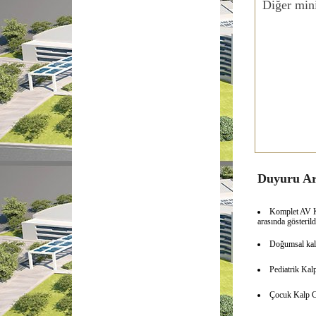
Diğer mini
Duyuru Ar
Komplet AV Ka
arasında gösterild
Doğumsal kalp 
Pediatrik Kalp
Çocuk Kalp Cer