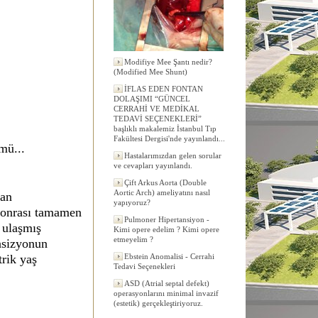
Modifiye Mee Şantı nedir?
(Modified Mee Shunt)
İFLAS EDEN FONTAN
DOLAŞIMI “GÜNCEL
CERRAHİ VE MEDİKAL
TEDAVİ SEÇENEKLERİ”
başlıklı makalemiz İstanbul Tıp
Fakültesi Dergisi'nde yayınlandı...
mü...
Hastalarımızdan gelen sorular
ve cevapları yayınlandı.
Çift Arkus Aorta (Double
Aortic Arch) ameliyatını nasıl
ian
yapıyoruz?
 sonrası tamamen
Pulmoner Hipertansiyon -
 ulaşmış
Kimi opere edelim ? Kimi opere
etmeyelim ?
nsizyonun
rik yaş
Ebstein Anomalisi - Cerrahi
Tedavi Seçenekleri
ASD (Atrial septal defekt)
operasyonlarını minimal invazif
(estetik) gerçekleştiriyoruz.