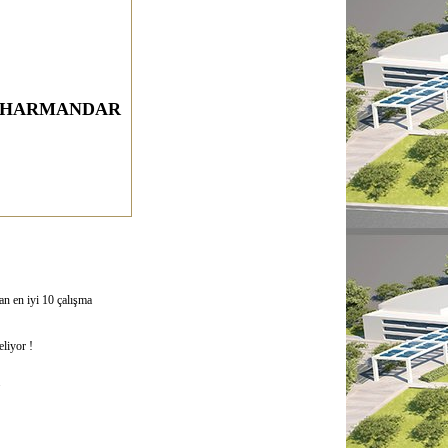
ra HARMANDAR
n en iyi 10 çalışma
eliyor !
.