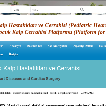
lp Hastalıkları ve Cerrahisi (Pediatric Hear
ocuk Kalp Cerrahisi Platformu (Platform for 
 us
Anasayfa
Basında Biz
Son Ameliyatlar
Ziyaretçi Defteri
Hakk
vu
İletişim
k Kalp Hastalıkları ve Cerrahisi
eart Diseases and Cardiac Surgery
ptal defekt) operasyonlarını minimal invazif (estetik) gerçekleştiriyoruz. - 23/04/2013
SD (Atrial septal defekt) operasyonlarını minimal invazif (