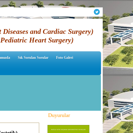
t Diseases and Cardiac Surgery)
Pediatric Heart Surgery)
ımızda
Sık Sorulan Sorular
Foto Galeri
Duyurular
estetik)