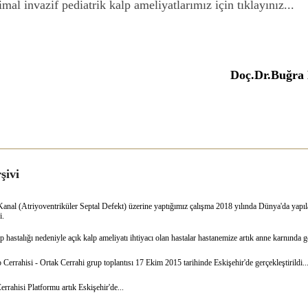
mal invazif pediatrik kalp ameliyatlarımız için tıklayınız...
Doç.Dr.Buğ
şivi
nal (Atriyoventriküler Septal Defekt) üzerine yaptığımız çalışma 2018 yılında Dünya'da yapıla
i.
hastalığı nedeniyle açık kalp ameliyatı ihtiyacı olan hastalar hastanemize artık anne karnında g
 Cerrahisi - Ortak Cerrahi grup toplantısı 17 Ekim 2015 tarihinde Eskişehir'de gerçekleştirildi..
rahisi Platformu artık Eskişehir'de...