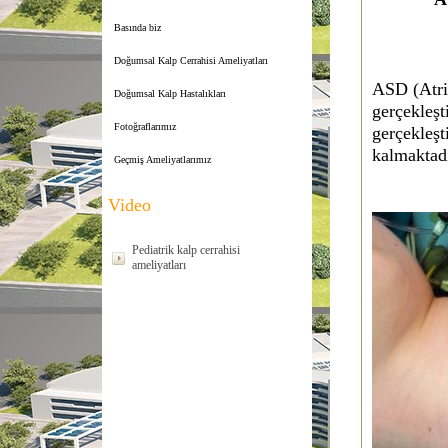
Basında biz
Doğumsal Kalp Cerrahisi Ameliyatları
ASD (Atria
Doğumsal Kalp Hastalıkları
gerçekleşt
Fotoğraflarımız
gerçekleşt
kalmaktadı
Geçmiş Ameliyatlarımız
Video
Pediatrik kalp cerrahisi
ameliyatları