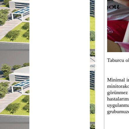
Taburcu o
Minimal i
minitorako
görünmez d
hastalarım
uygulanmas
grubumuzda