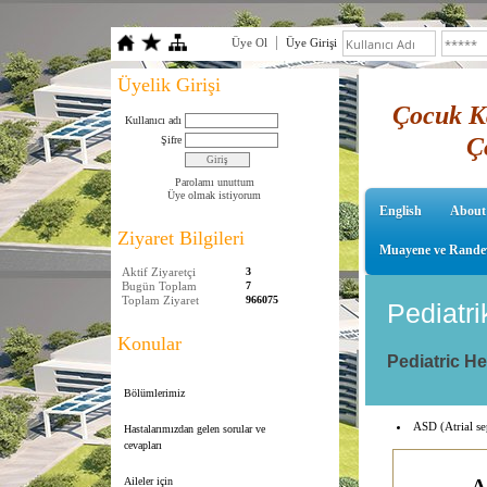
Üye Ol
Üye Girişi
Üyelik Girişi
Çocuk Ka
Kullanıcı adı
Ç
Şifre
Parolamı unuttum
Üye olmak istiyorum
English
About
Ziyaret Bilgileri
Muayene ve Rande
Aktif Ziyaretçi
3
Bugün Toplam
7
Toplam Ziyaret
966075
Pediatri
Konular
Pediatric H
Bölümlerimiz
ASD (Atrial se
Hastalarımızdan gelen sorular ve
cevapları
Aileler için
A