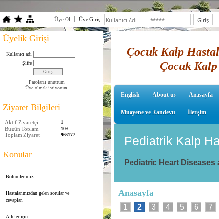
Üye Ol
Üye Girişi
Üyelik Girişi
Çocuk Kalp Hastalı
Kullanıcı adı
Çocuk Kalp 
Şifre
Parolamı unuttum
Üye olmak istiyorum
English
About us
Anasayfa
Ziyaret Bilgileri
Muayene ve Randevu
İletişim
Aktif Ziyaretçi
1
Bugün Toplam
109
Toplam Ziyaret
966177
Pediatrik Kalp Ha
Konular
Pediatric Heart Diseases
Bölümlerimiz
Anasayfa
Hastalarımızdan gelen sorular ve
cevapları
1
2
3
4
5
6
7
Aileler için