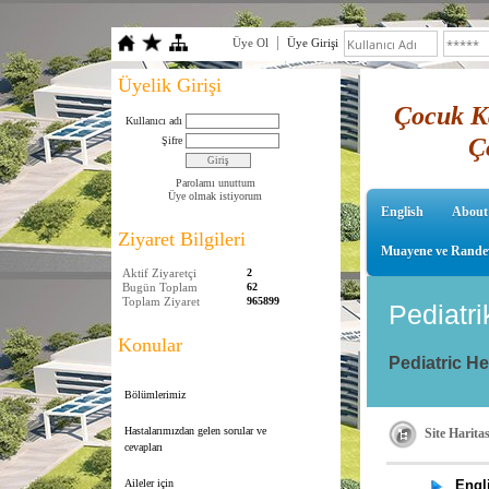
Üye Ol
Üye Girişi
Üyelik Girişi
Çocuk Ka
Kullanıcı adı
Ç
Şifre
Parolamı unuttum
Üye olmak istiyorum
English
About
Ziyaret Bilgileri
Muayene ve Rande
Aktif Ziyaretçi
2
Bugün Toplam
62
Toplam Ziyaret
965899
Pediatri
Konular
Pediatric H
Bölümlerimiz
Hastalarımızdan gelen sorular ve
Site Haritas
cevapları
Aileler için
Engl