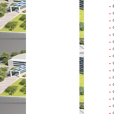
E
Gü
Gü
Gü
Gü
Gü
Gü
Gü
Gü
Gü
0
Gü
Gü
G
Gü
Gü