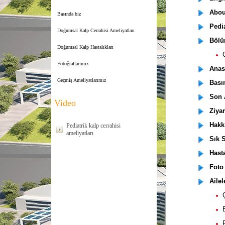
Abou
Basında biz
Pediat
Doğumsal Kalp Cerrahisi Ameliyatları
Bölüm
Doğumsal Kalp Hastalıkları
Ço
Fotoğraflarımız
Anas
Geçmiş Ameliyatlarımız
Basın
Son A
Video
Ziyare
Hakk
Pediatrik kalp cerrahisi
ameliyatları
Sık S
Hastal
Foto 
Ailele
Ço
Bu
Pe