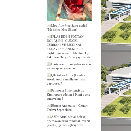
Modifiye Mee Şantı nedir?
(Modified Mee Shunt)
İFLAS EDEN FONTAN
DOLAŞIMI “GÜNCEL
CERRAHİ VE MEDİKAL
TEDAVİ SEÇENEKLERİ”
başlıklı makalemiz İstanbul Tıp
Fakültesi Dergisi'nde yayınlandı...
Hastalarımızdan gelen sorular
ve cevapları yayınlandı.
Çift Arkus Aorta (Double
Aortic Arch) ameliyatını nasıl
yapıyoruz?
Pulmoner Hipertansiyon -
Kimi opere edelim ? Kimi opere
etmeyelim ?
Ebstein Anomalisi - Cerrahi
Tedavi Seçenekleri
ASD (Atrial septal defekt)
operasyonlarını minimal invazif
(estetik) gerçekleştiriyoruz.