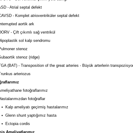
D - Atrial septal defekt
VSD - Komplet atrioventriküler septal defekt
terrupted aortik ark
RV - Çift çıkımlı sağ ventrikül
poplastik sol kalp sendromu
ulmoner stenoz
baortik stenoz (ridge)
A (BAT) - Transposition of the great arteries - Büyük arterlerin transpozisy
unkus arteriozus
raflarımız
eliyathane fotoğraflarımız
stalarımızdan fotoğraflar
liyatı geçirmiş hastalarımız
hunt yaptığımız hasta
ia cordis
ş Ameliyatlarımız