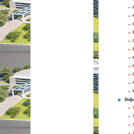
R
K
R
Mo
Do
Bi
Ar
M
Ra
R
M
Doğum
TO
TA
Si
Va