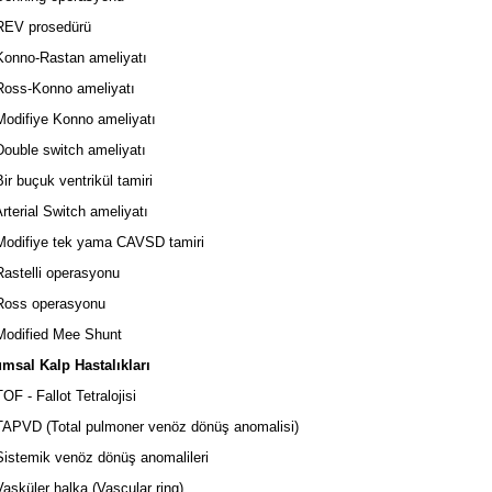
EV prosedürü
onno-Rastan ameliyatı
oss-Konno ameliyatı
difiye Konno ameliyatı
uble switch ameliyatı
r buçuk ventrikül tamiri
terial Switch ameliyatı
odifiye tek yama CAVSD tamiri
stelli operasyonu
oss operasyonu
odified Mee Shunt
sal Kalp Hastalıkları
F - Fallot Tetralojisi
PVD (Total pulmoner venöz dönüş anomalisi)
stemik venöz dönüş anomalileri
sküler halka (Vascular ring)