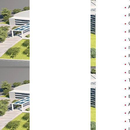
A
PD
Co
P
VS
IV
P
V
Dü
Te
Ko
E
A
A
TG
LV