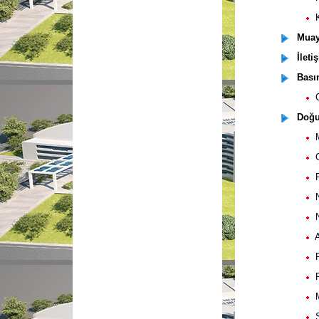
Ko
Muaye
İleti
Basın
Ga
Doğum
Mi
G
F
N
Ni
Ao
Pu
Pu
M
S