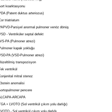
ort koarktasyonu
A (Patent duktus arteriozus)
r triatriatum
APVD-Parsiyel anormal pulmoner venöz dönüş
D - Ventriküler septal defekt
S-PA (Pulmoner atrezi)
ulmoner kapak yokluğu
SD-PA (VSD-Pulmoner atrezi)
zeltilmiş transpozisyon
k ventrikül
njenital mitral stenoz
bstein anomalisi
ortopulmoner pencere
LCAPA-ARCAPA
A + LVOTO (Sol ventrikül çıkım yolu darlığı)
OTO - Sol ventrikül çıkım yolu darlığı