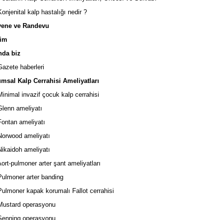
njenital kalp hastalığı nedir ?
ne ve Randevu
şim
da biz
zete haberleri
sal Kalp Cerrahisi Ameliyatları
nimal invazif çocuk kalp cerrahisi
lenn ameliyatı
ontan ameliyatı
orwood ameliyatı
kaidoh ameliyatı
rt-pulmoner arter şant ameliyatları
lmoner arter banding
lmoner kapak korumalı Fallot cerrahisi
ustard operasyonu
enning operasyonu