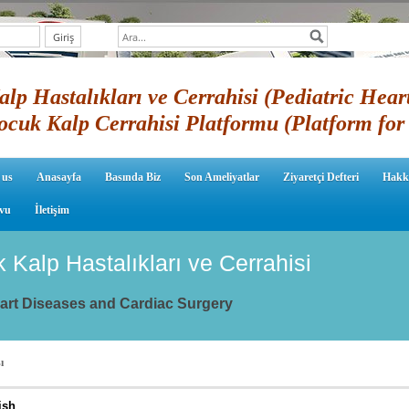
lp Hastalıkları ve Cerrahisi (Pediatric Hear
ocuk Kalp Cerrahisi Platformu (Platform for 
 us
Anasayfa
Basında Biz
Son Ameliyatlar
Ziyaretçi Defteri
Hakk
vu
İletişim
k Kalp Hastalıkları ve Cerrahisi
eart Diseases and Cardiac Surgery
ı
ish