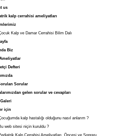
t us
rik kalp cerrahisi ameliyatları
lerimiz
cuk Kalp ve Damar Cerrahisi Bilim Dalı
ayfa
da Biz
meliyatlar
tçi Defteri
ımızda
orulan Sorular
arımızdan gelen sorular ve cevapları
Galeri
r için
cuğumda kalp hastalığı olduğunu nasıl anlarım ?
 web sitesi niçin kuruldu ?
diatrik Kalp Cerrahisi Ameliyatları, Öncesi ve Sonrası