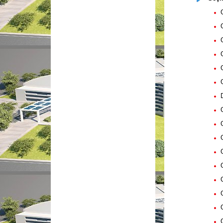
Gü
Gü
Gü
Gü
Gü
Gü
D
Gü
Gü
Gü
Gü
Gü
Gü
Gü
Gü
Gü