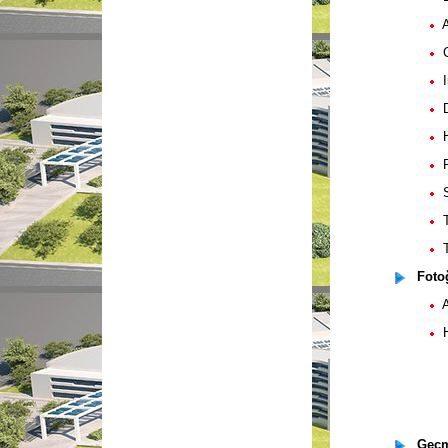
AS
CA
In
DO
Hi
P
Su
TG
Tr
Fotoğ
Am
Ha
• Kalp ame
• Glenn s
• Ectop
Geçmi