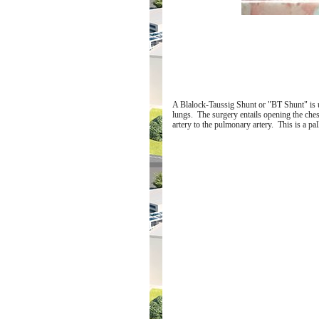
A Blalock-Taussig Shunt or "BT Shunt" is us
lungs. The surgery entails opening the ches
artery to the pulmonary artery. This is a pal