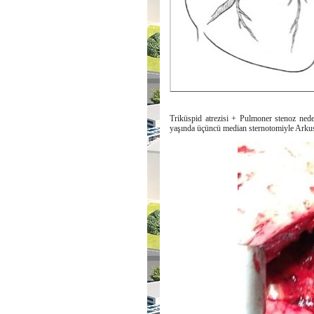
Triküspid atrezisi + Pulmoner stenoz ned
yaşında üçüncü median sternotomiyle Arkus 