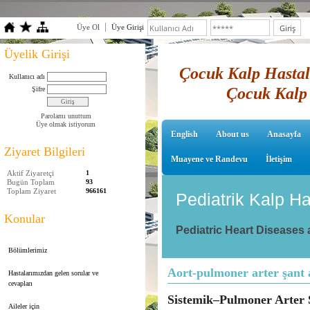
Üye Ol
Üye Girişi
Üyelik Girişi
Çocuk Kalp Hastalı
Kullanıcı adı
Çocuk Kalp 
Şifre
Parolamı unuttum
Üye olmak istiyorum
English
About us
Anasayfa
Ziyaret Bilgileri
Muayene ve Randevu
İletişim
Aktif Ziyaretçi
1
Bugün Toplam
93
Toplam Ziyaret
966161
Pediatrik Kalp Ha
Konular
Pediatric Heart Diseases
Bölümlerimiz
Aort-pulmoner arter şant 
Hastalarımızdan gelen sorular ve
cevapları
Sistemik–Pulmoner Arter 
Aileler için