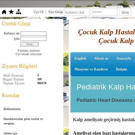
Üye Ol
Üye Girişi
Üyelik Girişi
Çocuk Kalp Hastalı
Kullanıcı adı
Çocuk Kalp 
Şifre
Parolamı unuttum
Üye olmak istiyorum
English
About us
Anasayfa
Ziyaret Bilgileri
Muayene ve Randevu
İletişim
Aktif Ziyaretçi
2
Bugün Toplam
110
Toplam Ziyaret
966178
Pediatrik Kalp Ha
Konular
Pediatric Heart Diseases
Bölümlerimiz
Kalp ameliyatı geçirmiş hastal
Hastalarımızdan gelen sorular ve
cevapları
Ameliyat olan bazı hastalarımı
Aileler için