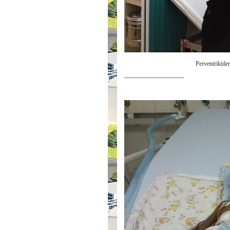
Perventriküler
-----------------------------