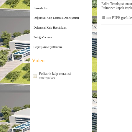
Fallot Tetralojisi tan
Pulmoner kapak impla
Basında biz
18 mm PTFE greft ile 
Doğumsal Kalp Cerrahisi Ameliyatları
Doğumsal Kalp Hastalıkları
Fotoğraflarımız
Geçmiş Ameliyatlarımız
Video
Pediatrik kalp cerrahisi
ameliyatları