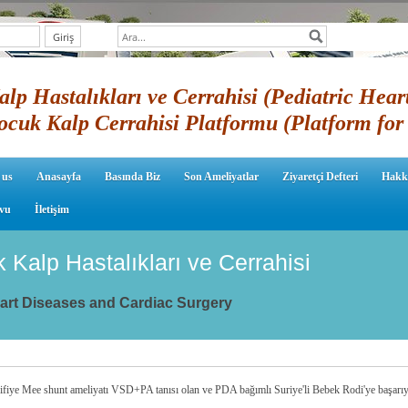
lp Hastalıkları ve Cerrahisi (Pediatric Hear
ocuk Kalp Cerrahisi Platformu (Platform for 
 us
Anasayfa
Basında Biz
Son Ameliyatlar
Ziyaretçi Defteri
Hakk
vu
İletişim
k Kalp Hastalıkları ve Cerrahisi
eart Diseases and Cardiac Surgery
fiye Mee shunt ameliyatı VSD+PA tanısı olan ve PDA bağımlı Suriye'li Bebek Rodi'ye başarıy