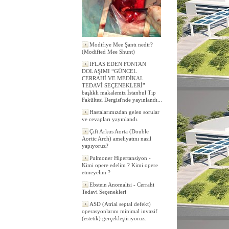
Modifiye Mee Şantı nedir?
(Modified Mee Shunt)
İFLAS EDEN FONTAN
DOLAŞIMI “GÜNCEL
CERRAHİ VE MEDİKAL
TEDAVİ SEÇENEKLERİ”
başlıklı makalemiz İstanbul Tıp
Fakültesi Dergisi'nde yayınlandı...
Hastalarımızdan gelen sorular
ve cevapları yayınlandı.
Çift Arkus Aorta (Double
Aortic Arch) ameliyatını nasıl
yapıyoruz?
Pulmoner Hipertansiyon -
Kimi opere edelim ? Kimi opere
etmeyelim ?
Ebstein Anomalisi - Cerrahi
Tedavi Seçenekleri
ASD (Atrial septal defekt)
operasyonlarını minimal invazif
(estetik) gerçekleştiriyoruz.