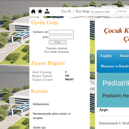
Üye Ol
Üye Girişi
Üyelik Girişi
Çocuk Ka
Kullanıcı adı
Ç
Şifre
Parolamı unuttum
Üye olmak istiyorum
English
About
Ziyaret Bilgileri
Muayene ve Rande
Aktif Ziyaretçi
2
Bugün Toplam
116
Toplam Ziyaret
966347
Pediatri
Konular
Pediatric H
Bölümlerimiz
Arşiv
Hastalarımızdan gelen sorular ve
cevapları
Hastanemizde 6. Modi
Aileler için