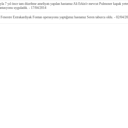
ısıyla 7 yıl önce tam düzeltme ameliyatı yapılan hastamız Ali Erkin'e mevcut Pulmoner kapak yeters
ntasyonu uyguladık. - 17/04/2014
Fenestre Extrakardiyak Fontan operasyonu yaptığımız hastamız Seren taburcu oldu. - 02/04/2