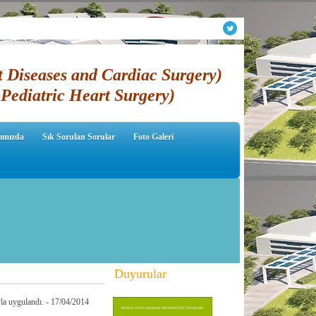
t Diseases and Cardiac Surgery)
Pediatric Heart Surgery)
ımızda
Sık Sorulan Sorular
Foto Galeri
Duyurular
la uygulandı. - 17/04/2014